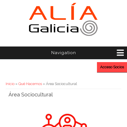
Navigation
Acceso Socios
Usted está aquí
Inicio
»
Qué Hacemos
» Área Sociocultural
Área Sociocultural