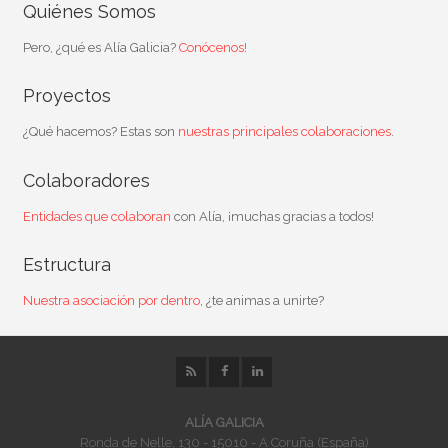
Quiénes Somos
Pero, ¿qué es Alía Galicia?
Conócenos!
Proyectos
¿Qué hacemos? Estas son
nuestras principales colaboraciones
.
Colaboradores
Entidades que colaboran
con Alía, ¡muchas gracias a todos!
Estructura
Nuestra asociación por dentro
, ¿te animas a unirte?
ALÍA GALICIA
Ronda de Nelle, 130 - 15010 - A Coruña (España)