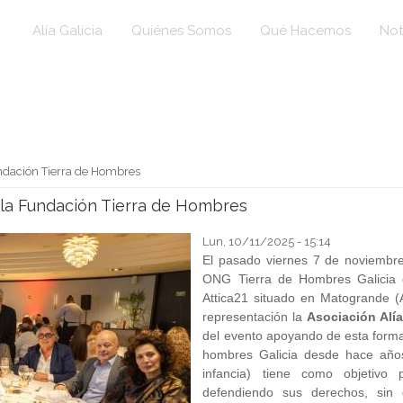
Alía Galicia
Quiénes Somos
Qué Hacemos
Not
undación Tierra de Hombres
e la Fundación Tierra de Hombres
Lun, 10/11/2025 - 15:14
El pasado viernes 7 de noviembre
ONG Tierra de Hombres Galicia q
Attica21 situado en Matogrande 
representación la
Asociación Alía
del evento apoyando de esta forma 
hombres Galicia desde hace año
infancia) tiene como objetivo 
defendiendo sus derechos, sin di