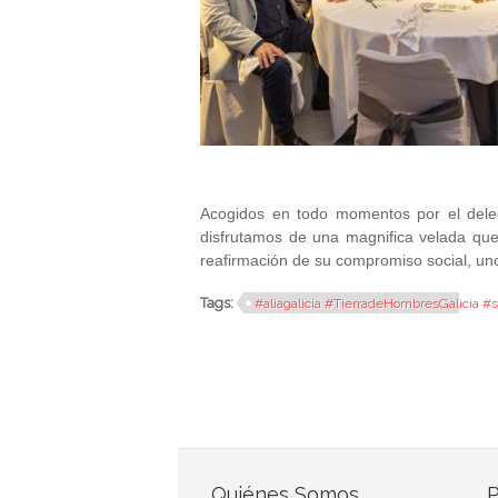
Acogidos en todo momentos por el deleg
disfrutamos de una magnifica velada qu
reafirmación de su compromiso social, uno
Tags:
#aliagalicia #TierradeHombresGalicia #
Quiénes Somos
P