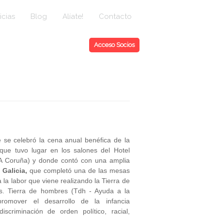
icias
Blog
Alíate!
Contacto
Acceso Socios
 se celebró la cena anual benéfica de la
ue tuvo lugar en los salones del Hotel
(A Coruña) y donde contó con una amplia
 Galicia,
que completó una de las mesas
la labor que viene realizando la Tierra de
s. Tierra de hombres (Tdh - Ayuda a la
promover el desarrollo de la infancia
scriminación de orden político, racial,