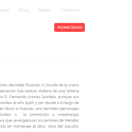
icias
Blog
Alíate!
Contacto
Acceso Socios
alones del Hotel Plaza en A Coruña de la mano
iación Alía Galicia. Historia de una librería
r D. Fernando Arenas Quintela, aunque sus
emontan al año 1948 y por donde a lo largo de
e libros e historias sino también personajes
 nóveles o la promoción y mecenazgo
ra que se erigiera en los jardines de Méndez
o en homenaje al libro, obra del escultor