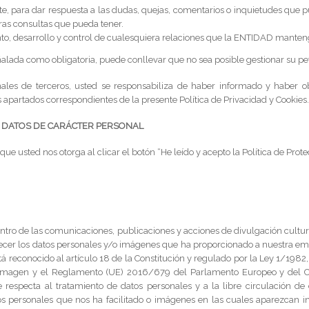
nte, para dar respuesta a las dudas, quejas, comentarios o inquietudes que p
tras consultas que pueda tener.
o, desarrollo y control de cualesquiera relaciones que la ENTIDAD manten
eñalada como obligatoria, puede conllevar que no sea posible gestionar su pet
ales de terceros, usted se responsabiliza de haber informado y haber ob
s apartados correspondientes de la presente Política de Privacidad y Cookies
US DATOS DE CARÁCTER PERSONAL
ue usted nos otorga al clicar el botón “He leído y acepto la Política de Prot
dentro de las comunicaciones, publicaciones y acciones de divulgación cu
recer los datos personales y/o imágenes que ha proporcionado a nuestra emp
 reconocido al artículo 18 de la Constitución y regulado por la Ley 1/1982,
a imagen y el Reglamento (UE) 2016/679 del Parlamento Europeo y del Con
ue respecta al tratamiento de datos personales y a la libre circulación
os personales que nos ha facilitado o imágenes en las cuales aparezcan 