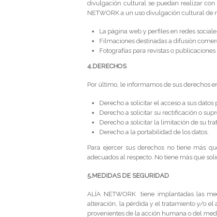
divulgación cultural se puedan realizar co
NETWORK a un uso divulgación cultural de mi
La página web y perfiles en redes social
Filmaciones destinadas a difusión comerc
Fotografías para revistas o publicaciones
4.DERECHOS
Por último, le informamos de sus derechos en
Derecho a solicitar el acceso a sus datos
Derecho a solicitar su rectificación o supr
Derecho a solicitar la limitación de su tr
Derecho a la portabilidad de los datos.
Para ejercer sus derechos no tiene más qu
adecuados al respecto. No tiene más que solic
5.MEDIDAS DE SEGURIDAD
ALÍA NETWORK tiene implantadas las medida
alteración, la pérdida y el tratamiento y/o e
provenientes de la acción humana o del medio