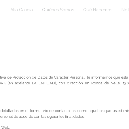
Alía Galicia
Quiénes Somos
Qué Hacemos
Not
iva de Protección de Datos de Carácter Personal, le informamos que está f
RK (en adelante LA ENTIDAD), con dirección en Ronda de Nelle, 13
detallados en el formulario de contacto, así como aquellos que usted mis
ersonal de acuerdo con las siguientes finalidades:
o Web.