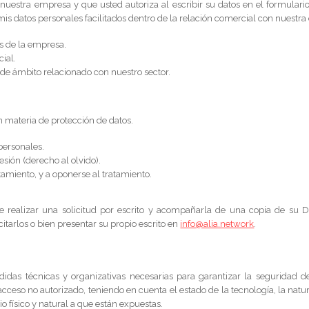
n nuestra empresa y que usted autoriza al escribir su datos en el formul
s datos personales facilitados dentro de la relación comercial con nuestra
es de la empresa.
ial.
 de ámbito relacionado con nuestro sector.
 materia de protección de datos.
 personales.
esión (derecho al olvido).
atamiento, y a oponerse al tratamiento.
e realizar una solicitud por escrito y acompañarla de una copia de s
itarlos o bien presentar su propio escrito en
info@alia.network
.
s técnicas y organizativas necesarias para garantizar la seguridad de 
l acceso no autorizado, teniendo en cuenta el estado de la tecnología, la nat
 físico y natural a que están expuestas.