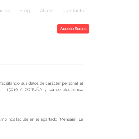
icias
Blog
Alíate!
Contacto
Acceso Socios
acilitando sus datos de carácter personal al
0 – 15010 A CORUÑA y correo electrónico
mo nos facilite en el apartado “Mensaje”. La