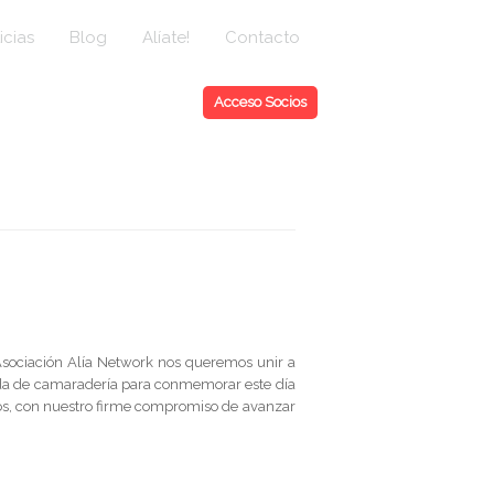
icias
Blog
Alíate!
Contacto
Acceso Socios
 Asociación Alía Network nos queremos unir a
mida de camaradería para conmemorar este día
hos, con nuestro firme compromiso de avanzar