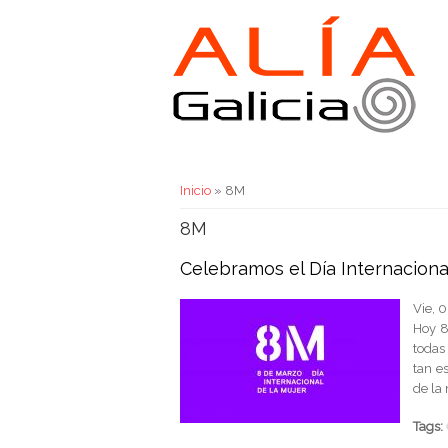
Usted está aquí
Inicio
» 8M
8M
Celebramos el Día Internaciona
Vie, 
Hoy 8
todas
tan e
de la
Tags: