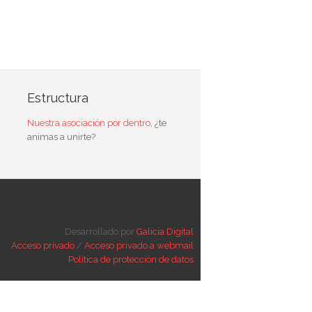
Estructura
Nuestra asociación por dentro
, ¿te
animas a unirte?
Desarrollado por
Galicia Digital
Acceso privado
/
Acceso privado a webmail
Política de protección de datos