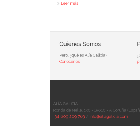
Leer más
sobre Celebramos el Día Internac
Quiénes Somos
P
Pero, ¿qué es Alía Galicia?
¿
Conócenos!
p
ALÍA GALICIA
Ronda de Nelle, 130 - 15010 - A Coruña (Españ
+34 609 209 763
/
info@aliagalicia.com