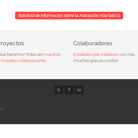
ional de la Mujer
Solicitud de información sobre la Asociación Alía Galicia
royectos
Colaboradores
Qué hacemos? Estas son
nuestras
Entidades que colaboran
con Alía,
rincipales colaboraciones
.
¡muchas gracias a todos!
a)