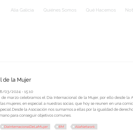
Alía Galicia
Quiénes Somos
Qué Hacemos
Not
l de la Mujer
08/03/2024 - 15:10
 de marzo celebramos el Día Internacional de la Mujer, por ello desde la
 las mujeres, en especial a nuestras socias, que hoy se reunen en una co
special.Desde la Asociación nos sumamos a ellas por la igualdad de derec
 mano para conseguir objetivos comunes.
DíaInternacionalDeLaMujer
8M
AlíaNetwork