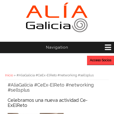
Navigation
Acceso Socios
Usted está aquí
Inicio
» #AliaGalicia #CeEx-ElReto #networking #sellsplus
#AliaGalicia #CeEx-ElReto #networking
#sellsplus
Celebramos una nueva actividad Ce-
ExElReto