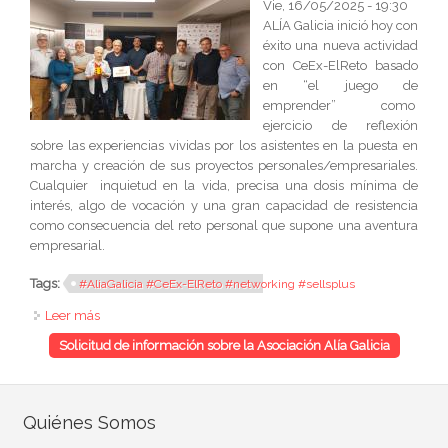
Vie, 16/05/2025 - 19:30
ALÍA Galicia inició hoy con
éxito una nueva actividad
con CeEx-ElReto basado
en “el juego de
emprender” como
ejercicio de reflexión
sobre las experiencias vividas por los asistentes en la puesta en
marcha y creación de sus proyectos personales/empresariales.
Cualquier inquietud en la vida, precisa una dosis mínima de
interés, algo de vocación y una gran capacidad de resistencia
como consecuencia del reto personal que supone una aventura
empresarial.
Tags:
#AliaGalicia #CeEx-ElReto #networking #sellsplus
Leer más
sobre Celebramos una nueva actividad Ce-ExElReto
Solicitud de información sobre la Asociación Alía Galicia
Quiénes Somos