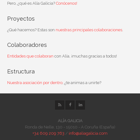
Pero, ¿qué es Alía Galicia?
Conócenos!
Proyectos
¿Qué hacemos? Estas son
nuestras principales colaboraciones
.
Colaboradores
Entidades que colaboran
con Alía, ¡muchas gracias a todos!
Estructura
Nuestra asociación por dentro
, ¿te animas a unirte?
ALÍA GALICIA
Ronda de Nelle, 130 - 15010 - A Coruña (España)
+34 609 209 763
/
info@aliagalicia.com