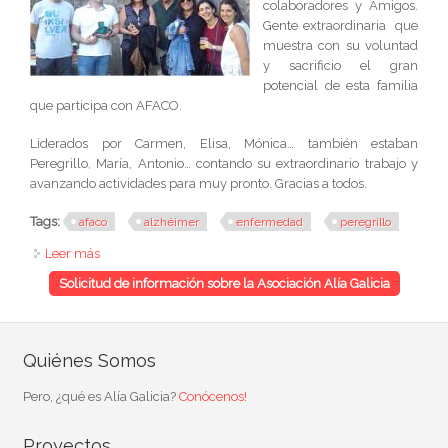
colaboradores y Amigos.
Gente extraordinaria que
muestra con su voluntad
y sacrificio el gran
potencial de esta familia
que participa con AFACO.
Liderados por Carmen, Elisa, Mónica… también estaban
Peregrillo, María, Antonio… contando su extraordinario trabajo y
avanzando actividades para muy pronto. Gracias a todos.
Tags:
afaco
alzhéimer
enfermedad
peregrillo
Leer más
sobre Reunión Amigos Colaboradores de AFACO
Solicitud de información sobre la Asociación Alía Galicia
Quiénes Somos
Pero, ¿qué es Alía Galicia?
Conócenos!
Proyectos