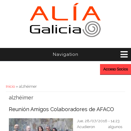
Navigation
Acceso Socios
Usted está aquí
Inicio
» alzhéimer
alzhéimer
Reunión Amigos Colaboradores de AFACO
Jue, 28/07/2016 - 14:23
Acudieron algunos