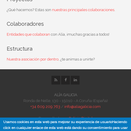
¿Qué hacemos? Estas son
nuestras principales colaboraciones
.
Colaboradores
Entidades que colaboran
con Alía, ¡muchas gracias a todos!
Estructura
Nuestra asociación por dentro
, ¿te animas a unirte?
ALÍA GALICIA
Ronda de Nelle, 130 - 15010 - A Coruña (España)
+34 609 209 763
/
info@aliagalicia.com
Desarrollado por
Galicia Digital
Usamos cookies en esta web para mejorar su experiencia de usuarioHaciendo
Acceso privado
/
Acceso privado a webmail
click en cualquier enlace de esta web está dando su consentimiento para usar
Política de protección de datos